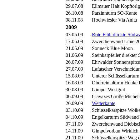
29.07.08
Ellmauer Halt Kopftörlg
26.10.08
Parzinnturm SO-Kante
08.11.08
Hochwiesler Via Anita
2009
03.05.09
Rote Flüh direkte Südw
17.05.09
Zwerchenwand Linie 2
21.05.09
Sonneck Blue Moon
01.06.09
Steinkarpfeiler direkter 
26.07.09
Ehrwalder Sonnenspitze
27.07.09
Lafatscher Verschneidu
15.08.09
Unterer Schüsselkartur
16.08.09
Oberreintalturm Henke P
30.08.09
Gimpel Westgrat
06.09.09
Ciavazes Große Michelu
26.09.09
Wetterkante
03.10.09
Schüsselkarspitze Wolk
04.10.09
Engelkarturm Südwand
07.11.09
Zwerchenwand Diebisch
14.11.09
Gimpelvorbau Wirklich 
21.11.09
Schüsselkarspitze Weg 