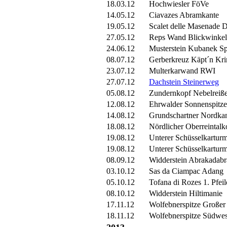
18.03.12
Hochwiesler FöVe
14.05.12
Ciavazes Abramkante
19.05.12
Scalet delle Masenade 
27.05.12
Reps Wand Blickwinkel
24.06.12
Musterstein Kubanek Sp
08.07.12
Gerberkreuz Käpt´n Kri
23.07.12
Multerkarwand RWI
27.07.12
Dachstein Steinerweg
05.08.12
Zundernkopf Nebelreiß
12.08.12
Ehrwalder Sonnenspitze 
14.08.12
Grundschartner Nordka
18.08.12
Nördlicher Oberreintal
19.08.12
Unterer Schüsselkarturm
19.08.12
Unterer Schüsselkarturm
08.09.12
Widderstein Abrakadabr
03.10.12
Sas da Ciampac Adang
05.10.12
Tofana di Rozes 1. Pfei
08.10.12
Widderstein Hiltimanie
17.11.12
Wolfebnerspitze Großer
18.11.12
Wolfebnerspitze Südwes