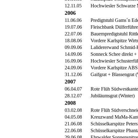
12.11.05
Hochwiesler Schwarze
2006
11.06.06
Predigtstuhl Gams´n Ed
19.07.06
Fleischbank Dülferführe
22.07.06
Bauernpredigtstuhl Rittl
18.08.06
Vordere Karlspitze Wirt
09.09.06
Lalidererwand Schmid-
14.09.06
Sonneck Schee direkt + 
16.09.06
Hochwiesler Schusterfü
24.09.06
Vordere Karlspitze ABS
31.12.06
Gaifgrat + Blassengrat (
2007
06.04.07
Rote Flüh Südwestkant
28.12.07
Jubiläumsgrat (Winter)
2008
03.02.08
Rote Flüh Südverschne
04.05.08
Kreuzwand MaMa-Kan
21.06.08
Schüsselkarspitze Peter
22.06.08
Schüsselkarspitze Phant
29.06.08
Ehrwalder Sonnenspitze