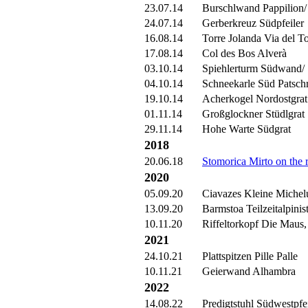
23.07.14
Burschlwand Pappilion
24.07.14
Gerberkreuz Südpfeiler
16.08.14
Torre Jolanda Via del T
17.08.14
Col des Bos Alverà
03.10.14
Spiehlerturm Südwand/
04.10.14
Schneekarle Süd Patsch
19.10.14
Acherkogel Nordostgrat
01.11.14
Großglockner Stüdlgrat
29.11.14
Hohe Warte Südgrat
2018
20.06.18
Stomorica Mirto on the 
2020
05.09.20
Ciavazes Kleine Michel
13.09.20
Barmstoa Teilzeitalpinis
10.11.20
Riffeltorkopf Die Maus,
2021
24.10.21
Plattspitzen Pille Palle
10.11.21
Geierwand Alhambra
2022
14.08.22
Predigtstuhl Südwestpfei