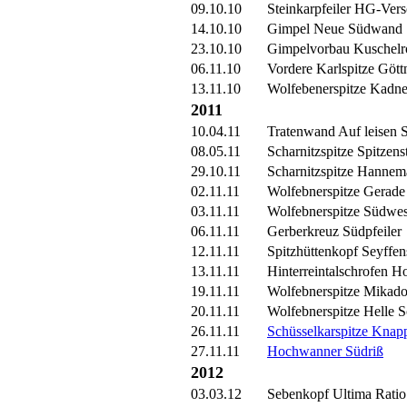
09.10.10
Steinkarpfeiler HG-Ver
14.10.10
Gimpel Neue Südwand
23.10.10
Gimpelvorbau Kuschelr
06.11.10
Vordere Karlspitze Gött
13.11.10
Wolfebenerspitze Kadne
2011
10.04.11
Tratenwand Auf leisen 
08.05.11
Scharnitzspitze Spitzenst
29.10.11
Scharnitzspitze Hanne
02.11.11
Wolfebnerspitze Gerad
03.11.11
Wolfebnerspitze Südwe
06.11.11
Gerberkreuz Südpfeiler
12.11.11
Spitzhüttenkopf Seyffen
13.11.11
Hinterreintalschrofen H
19.11.11
Wolfebnerspitze Mikad
20.11.11
Wolfebnerspitze Helle S
26.11.11
Schüsselkarspitze Knap
27.11.11
Hochwanner Südriß
2012
03.03.12
Sebenkopf Ultima Ratio