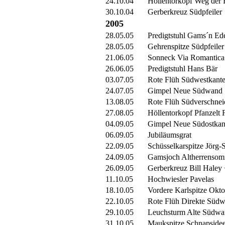
24.10.04
Höllentorkopf Weg der 
30.10.04
Gerberkreuz Südpfeiler
2005
28.05.05
Predigtstuhl Gams´n Ed
28.05.05
Gehrenspitze Südpfeiler
21.06.05
Sonneck Via Romantica
26.06.05
Predigtstuhl Hans Bär
03.07.05
Rote Flüh Südwestkant
24.07.05
Gimpel Neue Südwand
13.08.05
Rote Flüh Südverschne
27.08.05
Höllentorkopf Pfanzelt 
04.09.05
Gimpel Neue Südostkan
06.09.05
Jubiläumsgrat
22.09.05
Schüsselkarspitze Jörg
24.09.05
Gamsjoch Altherrenso
26.09.05
Gerberkreuz Bill Hale
11.10.05
Hochwiesler Pavelas
18.10.05
Vordere Karlspitze Okt
22.10.05
Rote Flüh Direkte Süd
29.10.05
Leuchsturm Alte Südw
31.10.05
Maukspitze Schnapside