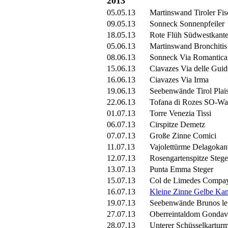
2013
05.05.13
Martinswand Tiroler Fis
09.05.13
Sonneck Sonnenpfeiler
18.05.13
Rote Flüh Südwestkant
05.06.13
Martinswand Bronchitis
08.06.13
Sonneck Via Romantica
15.06.13
Ciavazes Via delle Guid
16.06.13
Ciavazes Via Irma
19.06.13
Seebenwände Tirol Plai
22.06.13
Tofana di Rozes SO-Wan
01.07.13
Torre Venezia Tissi
06.07.13
Cirspitze Demetz
07.07.13
Große Zinne Comici
11.07.13
Vajolettürme Delagokan
12.07.13
Rosengartenspitze Stege
13.07.13
Punta Emma Steger
15.07.13
Col de Limedes Compa
16.07.13
Kleine Zinne Gelbe Kan
19.07.13
Seebenwände Brunos le
27.07.13
Oberreintaldom Gondav
28.07.13
Unterer Schüsselkartur