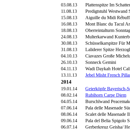
03.08.13
Plattenspitze Im Schatte
11.08.13
Predigtstuhl Westwand 
15.08.13
Aiguille du Midi Rébuff
16.08.13
Mont Blanc du Tacul Arê
18.08.13
Oberreintalturm Sonntag
24.08.13
Multerkarwand Kunterb
30.08.13
Schüsselkarspitze Für 
31.08.13
Laliderer Spitze Herzog
04.10.13
Ciavazes Große Michelu
26.10.13
Sonneck Gemini
04.11.13
Wadi Daykah Hotel Cali
13.11.13
Jebel Misht French Pilla
2014
19.01.14
Geierköpfe Bayerisch-S
08.02.14
Rubihorn Carpe Diem
04.05.14
Burschlwand Peacemak
07.06.14
Pala delle Masenade Sü
08.06.14
Scalet delle Masenade 
09.06.14
Pala del Belia Spigolo S
06.07.14
Gerberkreuz Geisha/ He